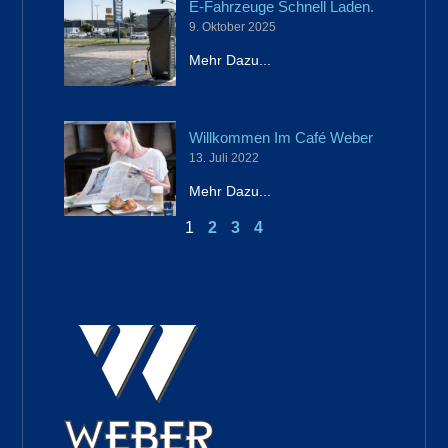
Seite
Seite
Seite
Seite
E-Fahrzeuge Schnell Laden.
9. Oktober 2025
Mehr Dazu...
Willkommen Im Café Weber
13. Juli 2022
Mehr Dazu...
1
2
3
4