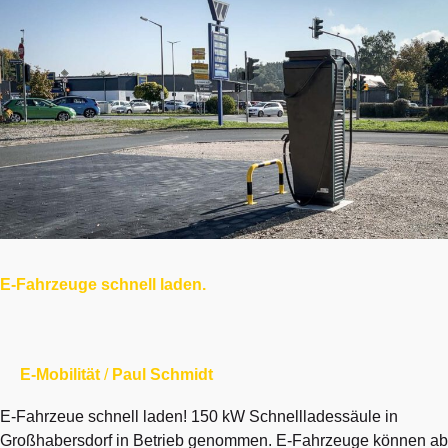
E-
Fahrzeuge
schnell
laden.
E-Fahrzeuge schnell laden.
E-Mobilität
/
Paul Schmidt
E-Fahrzeue schnell laden! 150 kW Schnellladessäule in
Großhabersdorf in Betrieb genommen. E-Fahrzeuge können ab