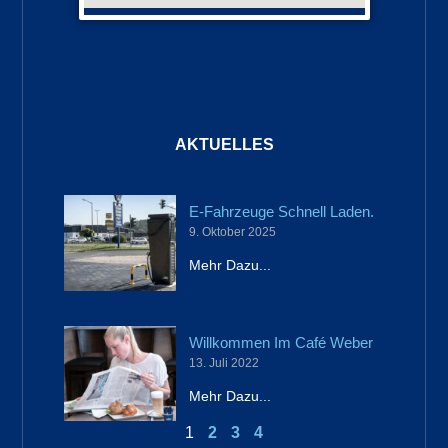
AKTUELLES
Seite
Seite
Seite
Seite
E-Fahrzeuge Schnell Laden.
9. Oktober 2025
Mehr Dazu...
Willkommen Im Café Weber
13. Juli 2022
Mehr Dazu...
1
2
3
4