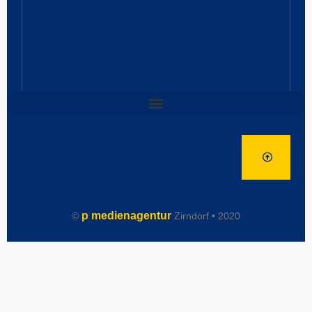
p medienagentur
©
Zirndorf • 2020