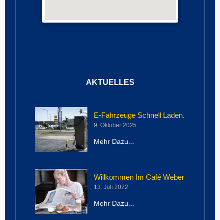
AKTUELLES
Seite
Seite
Seite
E-Fahrzeuge Schnell Laden.
9. Oktober 2025
Mehr Dazu...
Willkommen Im Café Weber
13. Juli 2022
Mehr Dazu...