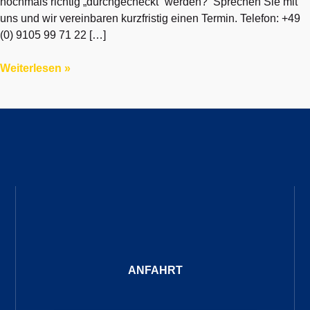
nochmals richtig „durchgecheckt“ werden? Sprechen Sie mit
uns und wir vereinbaren kurzfristig einen Termin. Telefon: +49
(0) 9105 99 71 22 […]
Weiterlesen »
ANFAHRT