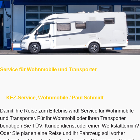
Service
für
Wohnmobile
und
Transporter
Service für Wohnmobile und Transporter
KFZ-Service
,
Wohnmobile
/
Paul Schmidt
Damit Ihre Reise zum Erlebnis wird! Service für Wohnmobile
und Transporter. Für Ihr Wohmobil oder Ihren Transporter
benötigen Sie TÜV, Kundendienst oder einen Werkstatttermin?
Oder Sie planen eine Reise und Ihr Fahrzeug soll vorher